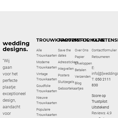
TROUWKAARTEN
TROUWSTIJL
INFORMATIE
KLANTENS
wedding
designs.
Alle
Save the
Over Ons
Contactformulier
Trouwkaarten
dates
Papier
Retourneren
“Wij
Moderne
Adresstickers
Enveloppen
gaan
Trouwkaarten
E:
Inlegvellen
Betalen
voor het
info[@]weddingd
Vintage
Posters
Verzenden
Trouwkaarten
T:
050 2111
perfecte
Sluitzegels
Blog
830
Goudfolie
plaatje:
Geboortekaartjes
Trouwkaarten
exceptioneel
Score op
Nieuwe
design,
Trustpilot:
Trouwkaarten
aandacht
Uitstekend
Populaire
voor
Reviews: 4,9
Trouwkaarten