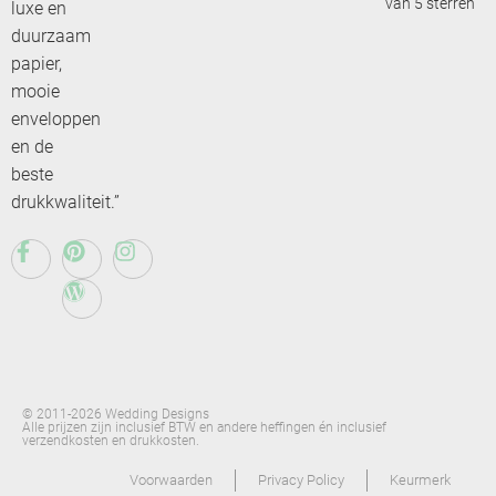
van 5 sterren
luxe en
duurzaam
papier,
mooie
enveloppen
en de
beste
drukkwaliteit.”
© 2011-2026 Wedding Designs
Alle prijzen zijn inclusief BTW en andere heffingen én inclusief
verzendkosten en drukkosten.
Voorwaarden
Privacy Policy
Keurmerk