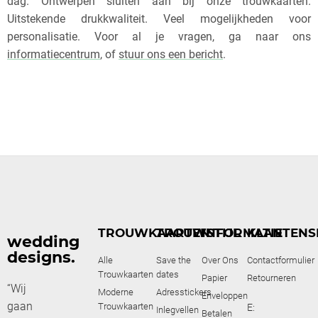
dag. Ontwerpen sluiten aan bij onze trouwkaarten.
Uitstekende drukkwaliteit. Veel mogelijkheden voor
personalisatie. Voor al je vragen, ga naar ons
informatiecentrum
, of
stuur ons een bericht
.
TROUWKAARTEN
TROUWSTIJL
INFORMATIE
KLANTENS
wedding
designs.
Alle
Save the
Over Ons
Contactformulier
Trouwkaarten
dates
Papier
Retourneren
“Wij
Moderne
Adresstickers
Enveloppen
gaan
Trouwkaarten
E:
Inlegvellen
Betalen