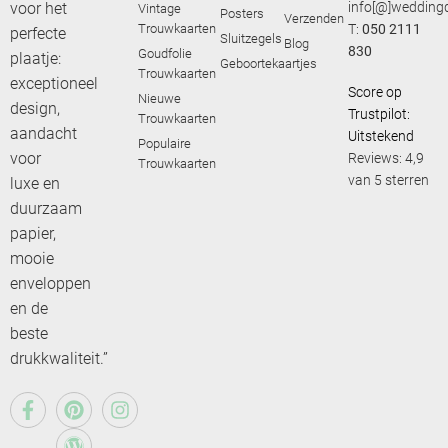
voor het
info[@]weddingd
Vintage
Posters
Verzenden
Trouwkaarten
T:
050 2111
perfecte
Sluitzegels
Blog
830
Goudfolie
plaatje:
Geboortekaartjes
Trouwkaarten
exceptioneel
Score op
Nieuwe
design,
Trustpilot:
Trouwkaarten
aandacht
Uitstekend
Populaire
voor
Reviews: 4,9
Trouwkaarten
van 5 sterren
luxe en
duurzaam
papier,
mooie
enveloppen
en de
beste
drukkwaliteit.”