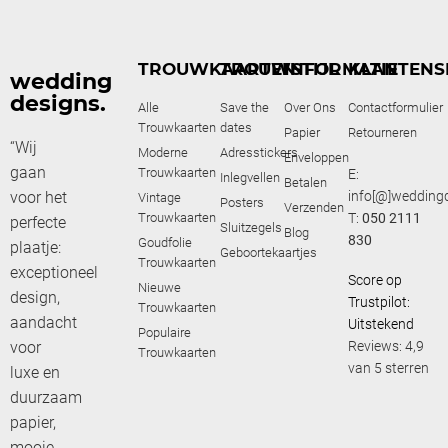
TROUWKAARTEN
TROUWSTIJL
INFORMATIE
KLANTENS
wedding
designs.
Alle
Save the
Over Ons
Contactformulier
Trouwkaarten
dates
Papier
Retourneren
“Wij
Moderne
Adresstickers
Enveloppen
gaan
Trouwkaarten
E:
Inlegvellen
Betalen
voor het
info[@]weddingd
Vintage
Posters
Verzenden
Trouwkaarten
T:
050 2111
perfecte
Sluitzegels
Blog
830
Goudfolie
plaatje:
Geboortekaartjes
Trouwkaarten
exceptioneel
Score op
Nieuwe
design,
Trustpilot:
Trouwkaarten
aandacht
Uitstekend
Populaire
voor
Reviews: 4,9
Trouwkaarten
van 5 sterren
luxe en
duurzaam
papier,
mooie