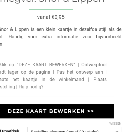
vanaf €0,95
Snor & Lippen is een klein kaartje in dezelfde stijl als de
rt. Handig voor extra informatie voor bijvoorbeeld
n.
Klik op “DEZE KAART BEWERKEN” | Ontwerptool
adt lager op de pagina | Pas het ontwerp aan |
laats het kaartje in de winkelmand | Plaats
stelling |
Hulp nodig?
DEZE KAART BEWERKEN >>
WISSEN
of Proefdruk