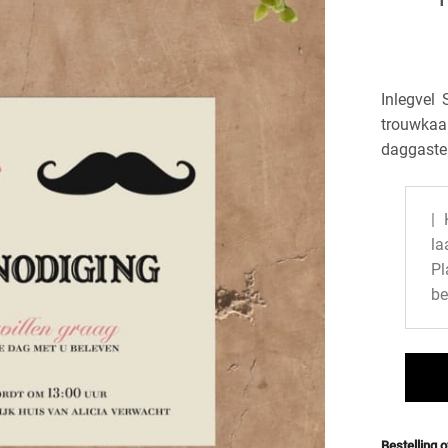
Inlegvel 
trouwkaa
daggaste
| 
la
P
be
Bestelling 