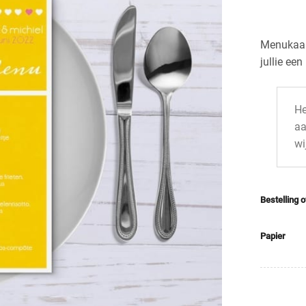
Menukaart
jullie ee
He
aa
wi
Bestelling 
Papier