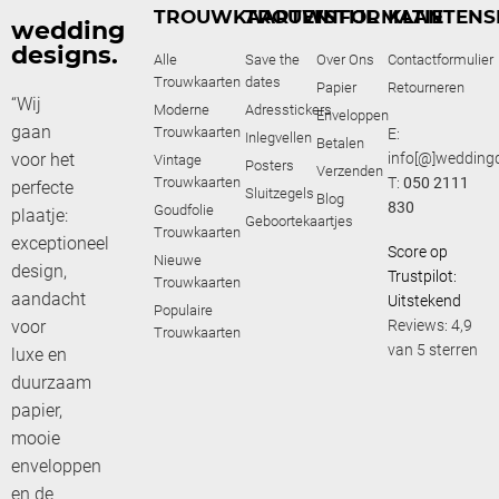
TROUWKAARTEN
TROUWSTIJL
INFORMATIE
KLANTENS
wedding
designs.
Alle
Save the
Over Ons
Contactformulier
Trouwkaarten
dates
Papier
Retourneren
“Wij
Moderne
Adresstickers
Enveloppen
gaan
Trouwkaarten
E:
Inlegvellen
Betalen
voor het
info[@]weddingd
Vintage
Posters
Verzenden
Trouwkaarten
T:
050 2111
perfecte
Sluitzegels
Blog
830
Goudfolie
plaatje:
Geboortekaartjes
Trouwkaarten
exceptioneel
Score op
Nieuwe
design,
Trustpilot:
Trouwkaarten
aandacht
Uitstekend
Populaire
voor
Reviews: 4,9
Trouwkaarten
van 5 sterren
luxe en
duurzaam
papier,
mooie
enveloppen
en de