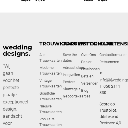
TROUWKAARTEN
TROUWSTIJL
INFORMATIE
KLANTENS
wedding
designs.
Alle
Save the
Over Ons
Contactformulier
Trouwkaarten
dates
Papier
Retourneren
“Wij
Moderne
Adresstickers
Enveloppen
gaan
Trouwkaarten
E:
Inlegvellen
Betalen
voor het
info[@]weddingd
Vintage
Posters
Verzenden
Trouwkaarten
T:
050 2111
perfecte
Sluitzegels
Blog
830
Goudfolie
plaatje:
Geboortekaartjes
Trouwkaarten
exceptioneel
Score op
Nieuwe
design,
Trustpilot:
Trouwkaarten
aandacht
Uitstekend
Populaire
voor
Reviews: 4,9
Trouwkaarten