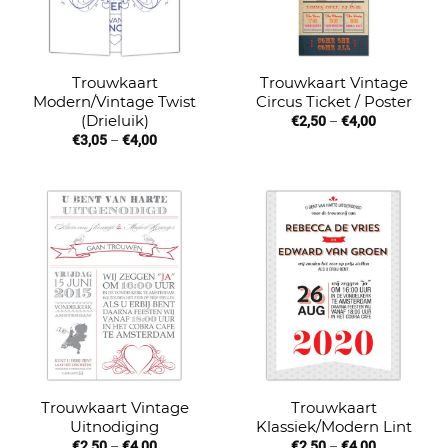
Trouwkaart
Trouwkaart Vintage
Modern/Vintage Twist
Circus Ticket / Poster
(Drieluik)
€
2,50
–
€
4,00
€
3,05
–
€
4,00
Trouwkaart Vintage
Trouwkaart
Uitnodiging
Klassiek/Modern Lint
€
2,50
–
€
4,00
€
2,50
–
€
4,00