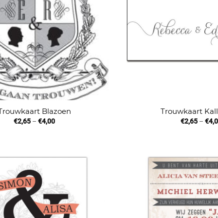
Trouwkaart Blazoen
Trouwkaart Kall
€
2,65
–
€
4,00
€
2,65
–
€
4,