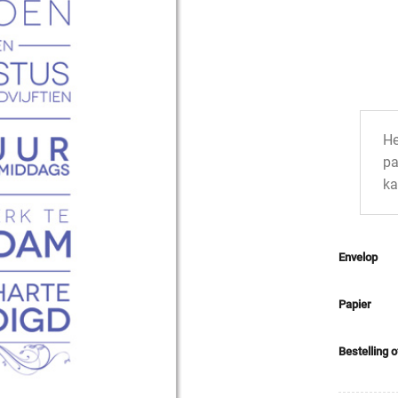
He
pa
ka
Envelop
Papier
Bestelling 