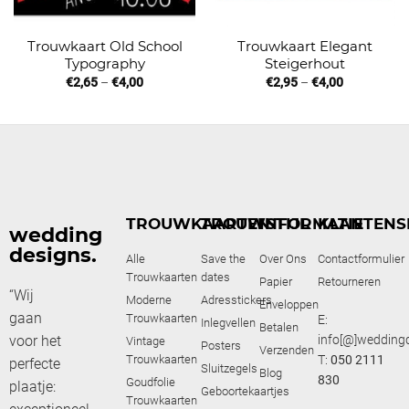
Trouwkaart Old School
Trouwkaart Elegant
Typography
Steigerhout
€
2,65
–
€
4,00
€
2,95
–
€
4,00
TROUWKAARTEN
TROUWSTIJL
INFORMATIE
KLANTENS
wedding
designs.
Alle
Save the
Over Ons
Contactformulier
Trouwkaarten
dates
Papier
Retourneren
“Wij
Moderne
Adresstickers
Enveloppen
gaan
Trouwkaarten
E:
Inlegvellen
Betalen
voor het
info[@]weddingd
Vintage
Posters
Verzenden
Trouwkaarten
T:
050 2111
perfecte
Sluitzegels
Blog
830
Goudfolie
plaatje:
Geboortekaartjes
Trouwkaarten