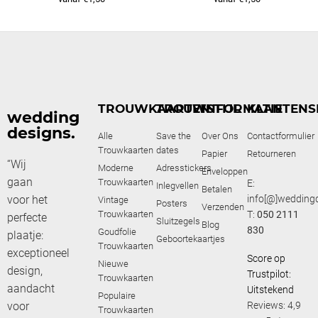
TROUWKAARTEN
TROUWSTIJL
INFORMATIE
KLANTENS
wedding
designs.
Alle
Save the
Over Ons
Contactformulier
Trouwkaarten
dates
Papier
Retourneren
“Wij
Moderne
Adresstickers
Enveloppen
gaan
Trouwkaarten
E:
Inlegvellen
Betalen
voor het
info[@]weddingd
Vintage
Posters
Verzenden
Trouwkaarten
T:
050 2111
perfecte
Sluitzegels
Blog
830
Goudfolie
plaatje:
Geboortekaartjes
Trouwkaarten
exceptioneel
Score op
Nieuwe
design,
Trustpilot:
Trouwkaarten
aandacht
Uitstekend
Populaire
voor
Reviews: 4,9
Trouwkaarten