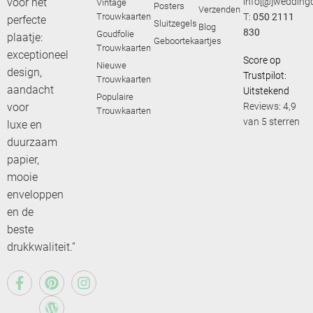
voor het
info[@]weddingd
Vintage
Posters
Verzenden
Trouwkaarten
T:
050 2111
perfecte
Sluitzegels
Blog
830
Goudfolie
plaatje:
Geboortekaartjes
Trouwkaarten
exceptioneel
Score op
Nieuwe
design,
Trustpilot:
Trouwkaarten
aandacht
Uitstekend
Populaire
voor
Reviews: 4,9
Trouwkaarten
van 5 sterren
luxe en
duurzaam
papier,
mooie
enveloppen
en de
beste
drukkwaliteit.”