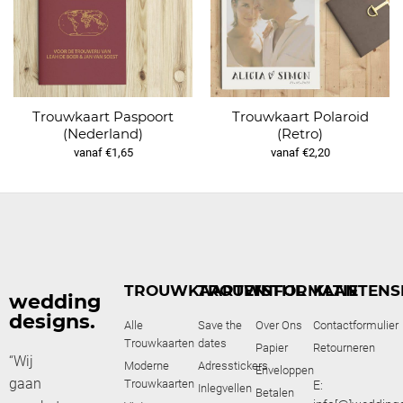
Trouwkaart Paspoort
Trouwkaart Polaroid
(Nederland)
(Retro)
vanaf €1,65
vanaf €2,20
TROUWKAARTEN
TROUWSTIJL
INFORMATIE
KLANTENS
wedding
designs.
Alle
Save the
Over Ons
Contactformulier
Trouwkaarten
dates
Papier
Retourneren
“Wij
Moderne
Adresstickers
Enveloppen
gaan
Trouwkaarten
E:
Inlegvellen
Betalen