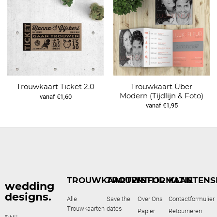
Trouwkaart Über
Trouwkaart Ticket 2.0
Modern (Tijdlijn & Foto)
vanaf €1,60
vanaf €1,95
TROUWKAARTEN
TROUWSTIJL
INFORMATIE
KLANTENS
wedding
designs.
Alle
Save the
Over Ons
Contactformulier
Trouwkaarten
dates
Papier
Retourneren