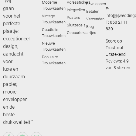
“Wij
Moderne
Adresstickers
Enveloppen
gaan
Trouwkaarten
E:
Inlegvellen
Betalen
voor het
info[@]weddingd
Vintage
Posters
Verzenden
Trouwkaarten
T:
050 2111
perfecte
Sluitzegels
Blog
830
Goudfolie
plaatje:
Geboortekaartjes
Trouwkaarten
exceptioneel
Score op
Nieuwe
design,
Trustpilot:
Trouwkaarten
aandacht
Uitstekend
Populaire
voor
Reviews: 4,9
Trouwkaarten
van 5 sterren
luxe en
duurzaam
papier,
mooie
enveloppen
en de
beste
drukkwaliteit.”