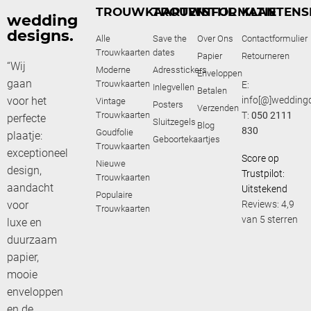
TROUWKAARTEN
TROUWSTIJL
INFORMATIE
KLANTENS
wedding
designs.
Alle
Save the
Over Ons
Contactformulier
Trouwkaarten
dates
Papier
Retourneren
“Wij
Moderne
Adresstickers
Enveloppen
gaan
Trouwkaarten
E:
Inlegvellen
Betalen
voor het
info[@]weddingd
Vintage
Posters
Verzenden
Trouwkaarten
T:
050 2111
perfecte
Sluitzegels
Blog
830
Goudfolie
plaatje:
Geboortekaartjes
Trouwkaarten
exceptioneel
Score op
Nieuwe
design,
Trustpilot:
Trouwkaarten
aandacht
Uitstekend
Populaire
voor
Reviews: 4,9
Trouwkaarten
van 5 sterren
luxe en
duurzaam
papier,
mooie
enveloppen
en de