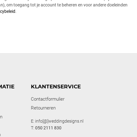
n), om toegang tot je account te beheren en voor andere doeleinden
acybeleid
.
MATIE
KLANTENSERVICE
Contactformulier
Retourneren
en
E: info[@]weddingdesigns.nl
T:
050 2111 830
n