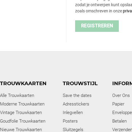
zodat je ontwerpen kunt opslaa
zoals omschreven in onze
priv
REGISTREREN
TROUWKAARTEN
TROUWSTIJL
INFOR
Alle Trouwkaarten
Save the dates
Over Ons
Moderne Trouwkaarten
Adresstickers
Papier
Vintage Trouwkaarten
Inlegvellen
Envelopp
Goudfolie Trouwkaarten
Posters
Betalen
Nieuwe Trouwkaarten
Sluitzegels
Verzende