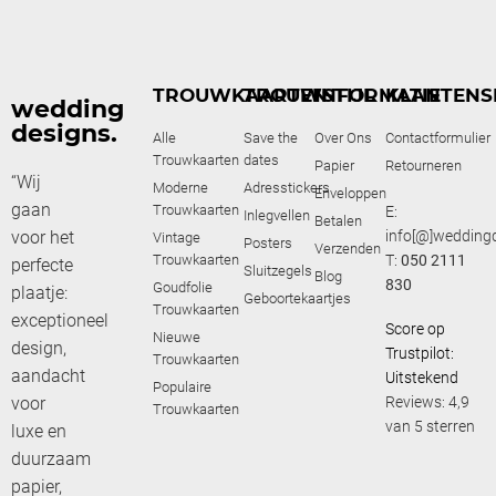
TROUWKAARTEN
TROUWSTIJL
INFORMATIE
KLANTENS
wedding
designs.
Alle
Save the
Over Ons
Contactformulier
Trouwkaarten
dates
Papier
Retourneren
“Wij
Moderne
Adresstickers
Enveloppen
gaan
Trouwkaarten
E:
Inlegvellen
Betalen
voor het
info[@]weddingd
Vintage
Posters
Verzenden
Trouwkaarten
T:
050 2111
perfecte
Sluitzegels
Blog
830
Goudfolie
plaatje:
Geboortekaartjes
Trouwkaarten
exceptioneel
Score op
Nieuwe
design,
Trustpilot:
Trouwkaarten
aandacht
Uitstekend
Populaire
voor
Reviews: 4,9
Trouwkaarten
van 5 sterren
luxe en
duurzaam
papier,