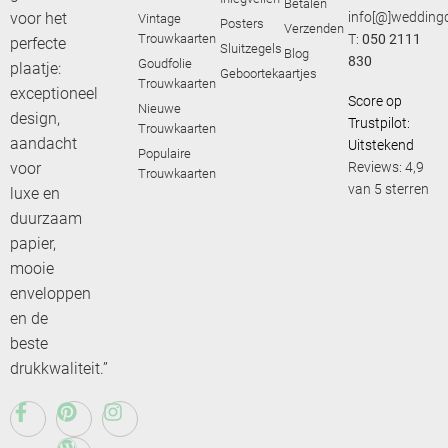
Betalen
voor het
info[@]weddingd
Vintage
Posters
Verzenden
Trouwkaarten
T:
050 2111
perfecte
Sluitzegels
Blog
830
Goudfolie
plaatje:
Geboortekaartjes
Trouwkaarten
exceptioneel
Score op
Nieuwe
design,
Trustpilot:
Trouwkaarten
aandacht
Uitstekend
Populaire
voor
Reviews: 4,9
Trouwkaarten
van 5 sterren
luxe en
duurzaam
papier,
mooie
enveloppen
en de
beste
drukkwaliteit.”