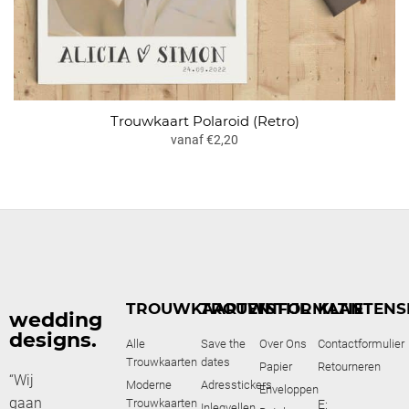
Trouwkaart Polaroid (Retro)
vanaf €2,20
TROUWKAARTEN
TROUWSTIJL
INFORMATIE
KLANTENS
wedding
designs.
Alle
Save the
Over Ons
Contactformulier
Trouwkaarten
dates
Papier
Retourneren
“Wij
Moderne
Adresstickers
Enveloppen
gaan
Trouwkaarten
E:
Inlegvellen