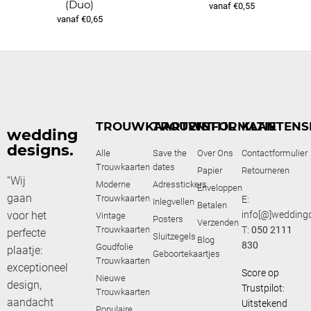
(Duo)
vanaf €0,55
vanaf €0,65
TROUWKAARTEN
TROUWSTIJL
INFORMATIE
KLANTENS
wedding
designs.
Alle
Save the
Over Ons
Contactformulier
Trouwkaarten
dates
Papier
Retourneren
“Wij
Moderne
Adresstickers
Enveloppen
gaan
Trouwkaarten
E:
Inlegvellen
Betalen
voor het
info[@]weddingd
Vintage
Posters
Verzenden
Trouwkaarten
T:
050 2111
perfecte
Sluitzegels
Blog
830
Goudfolie
plaatje:
Geboortekaartjes
Trouwkaarten
exceptioneel
Score op
Nieuwe
design,
Trustpilot:
Trouwkaarten
aandacht
Uitstekend
Populaire