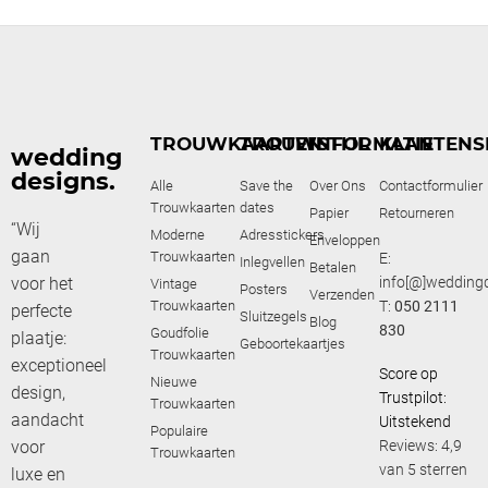
TROUWKAARTEN
TROUWSTIJL
INFORMATIE
KLANTENS
wedding
designs.
Alle
Save the
Over Ons
Contactformulier
Trouwkaarten
dates
Papier
Retourneren
“Wij
Moderne
Adresstickers
Enveloppen
gaan
Trouwkaarten
E:
Inlegvellen
Betalen
voor het
info[@]weddingd
Vintage
Posters
Verzenden
Trouwkaarten
T:
050 2111
perfecte
Sluitzegels
Blog
830
Goudfolie
plaatje:
Geboortekaartjes
Trouwkaarten
exceptioneel
Score op
Nieuwe
design,
Trustpilot:
Trouwkaarten
aandacht
Uitstekend
Populaire
voor
Reviews: 4,9
Trouwkaarten
van 5 sterren
luxe en