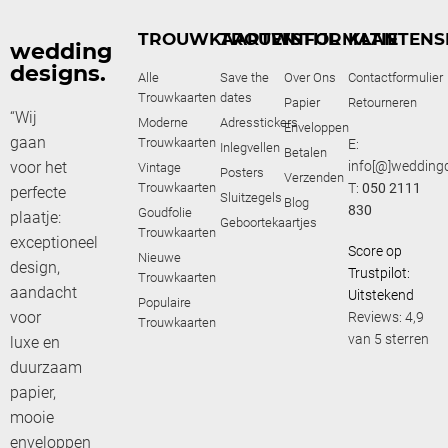
TROUWKAARTEN
TROUWSTIJL
INFORMATIE
KLANTENS
wedding
designs.
Alle
Save the
Over Ons
Contactformulier
Trouwkaarten
dates
Papier
Retourneren
“Wij
Moderne
Adresstickers
Enveloppen
gaan
Trouwkaarten
E:
Inlegvellen
Betalen
voor het
info[@]weddingd
Vintage
Posters
Verzenden
Trouwkaarten
T:
050 2111
perfecte
Sluitzegels
Blog
830
Goudfolie
plaatje:
Geboortekaartjes
Trouwkaarten
exceptioneel
Score op
Nieuwe
design,
Trustpilot:
Trouwkaarten
aandacht
Uitstekend
Populaire
voor
Reviews: 4,9
Trouwkaarten
van 5 sterren
luxe en
duurzaam
papier,
mooie
enveloppen