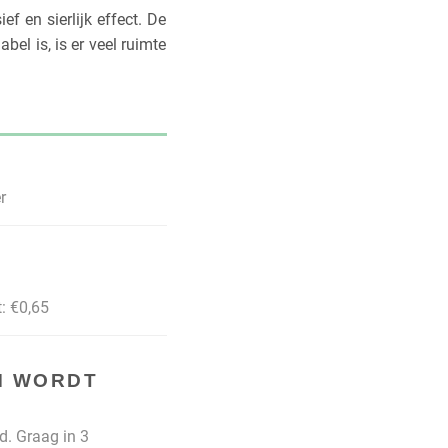
 en sierlijk effect. De
bel is, is er veel ruimte
r
: €0,65​
M WORDT
d. Graag in 3