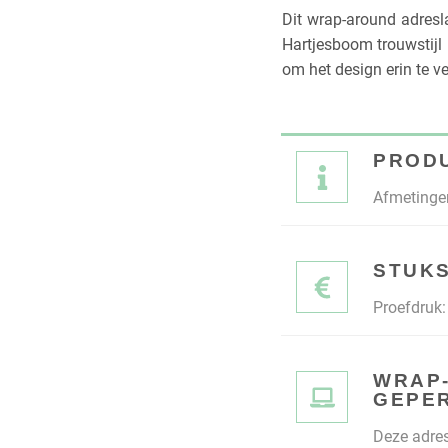
Dit wrap-around adresl
Hartjesboom trouwstijl i
om het design erin te v
PROD
Afmetingen
STUKS
Proefdruk: 
WRAP
GEPE
Deze adres