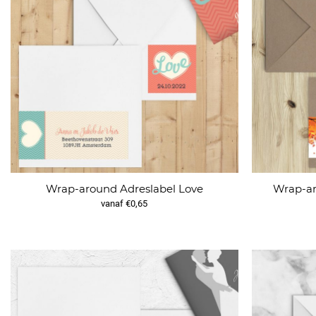
Wrap-ar
Wrap-around Adreslabel Love
vanaf €0,65