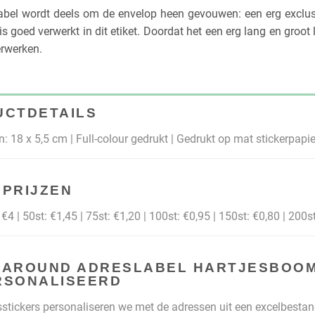
abel wordt deels om de envelop heen gevouwen: een erg exclusief
s goed verwerkt in dit etiket. Doordat het een erg lang en groot la
erwerken.
UCTDETAILS
: 18 x 5,5 cm | Full-colour gedrukt | Gedrukt op mat stickerpapie
PRIJZEN
€4 | 50st: €1,45 | 75st: €1,20 | 100st: €0,95 | 150st: €0,80 | 200st
-AROUND ADRESLABEL HARTJESBOO
RSONALISEERD
stickers personaliseren we met de adressen uit een excelbestan