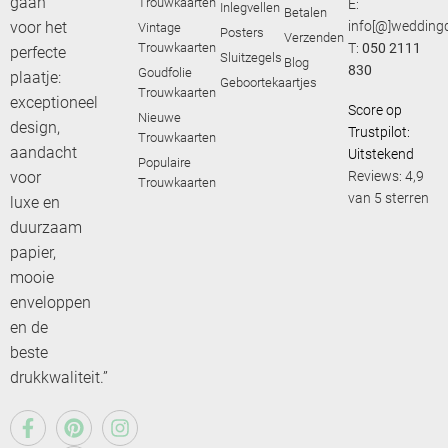
gaan
Trouwkaarten
E:
Inlegvellen
Betalen
voor het
info[@]weddingd
Vintage
Posters
Verzenden
Trouwkaarten
T:
050 2111
perfecte
Sluitzegels
Blog
830
Goudfolie
plaatje:
Geboortekaartjes
Trouwkaarten
exceptioneel
Score op
Nieuwe
design,
Trustpilot:
Trouwkaarten
aandacht
Uitstekend
Populaire
voor
Reviews: 4,9
Trouwkaarten
van 5 sterren
luxe en
duurzaam
papier,
mooie
enveloppen
en de
beste
drukkwaliteit.”