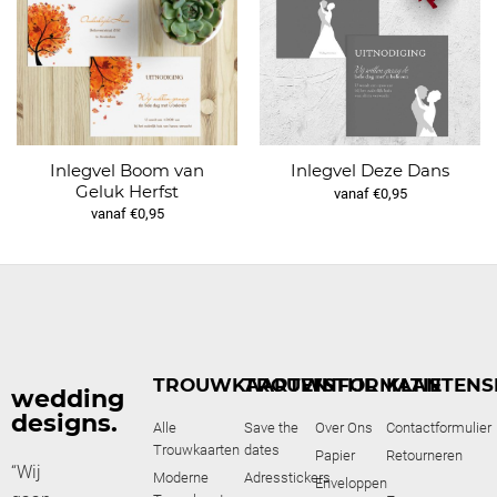
Inlegvel Boom van
Inlegvel Deze Dans
Geluk Herfst
vanaf €0,95
vanaf €0,95
TROUWKAARTEN
TROUWSTIJL
INFORMATIE
KLANTENS
wedding
designs.
Alle
Save the
Over Ons
Contactformulier
Trouwkaarten
dates
Papier
Retourneren
“Wij
Moderne
Adresstickers
Enveloppen