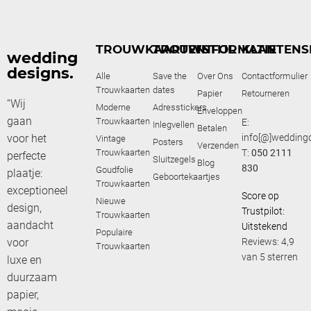
TROUWKAARTEN
TROUWSTIJL
INFORMATIE
KLANTENS
wedding
designs.
Alle
Save the
Over Ons
Contactformulier
Trouwkaarten
dates
Papier
Retourneren
“Wij
Moderne
Adresstickers
Enveloppen
gaan
Trouwkaarten
E:
Inlegvellen
Betalen
voor het
info[@]weddingd
Vintage
Posters
Verzenden
Trouwkaarten
T:
050 2111
perfecte
Sluitzegels
Blog
830
Goudfolie
plaatje:
Geboortekaartjes
Trouwkaarten
exceptioneel
Score op
Nieuwe
design,
Trustpilot:
Trouwkaarten
aandacht
Uitstekend
Populaire
voor
Reviews: 4,9
Trouwkaarten
van 5 sterren
luxe en
duurzaam
papier,