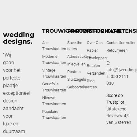
TROUWKAARTEN
TROUWSTIJL
INFORMATIE
KLANTENS
wedding
designs.
Alle
Save the
Over Ons
Contactformulier
Trouwkaarten
dates
Papier
Retourneren
“Wij
Moderne
Adresstickers
Enveloppen
gaan
Trouwkaarten
E:
Inlegvellen
Betalen
voor het
info[@]weddingd
Vintage
Posters
Verzenden
Trouwkaarten
T:
050 2111
perfecte
Sluitzegels
Blog
830
Goudfolie
plaatje:
Geboortekaartjes
Trouwkaarten
exceptioneel
Score op
Nieuwe
design,
Trustpilot:
Trouwkaarten
aandacht
Uitstekend
Populaire
voor
Reviews: 4,9
Trouwkaarten
van 5 sterren
luxe en
duurzaam