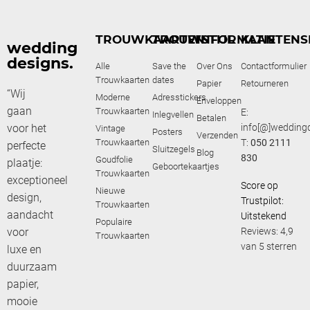
TROUWKAARTEN
TROUWSTIJL
INFORMATIE
KLANTENS
wedding
designs.
Alle
Save the
Over Ons
Contactformulier
Trouwkaarten
dates
Papier
Retourneren
“Wij
Moderne
Adresstickers
Enveloppen
gaan
Trouwkaarten
E:
Inlegvellen
Betalen
voor het
info[@]weddingd
Vintage
Posters
Verzenden
Trouwkaarten
T:
050 2111
perfecte
Sluitzegels
Blog
830
Goudfolie
plaatje:
Geboortekaartjes
Trouwkaarten
exceptioneel
Score op
Nieuwe
design,
Trustpilot:
Trouwkaarten
aandacht
Uitstekend
Populaire
voor
Reviews: 4,9
Trouwkaarten
van 5 sterren
luxe en
duurzaam
papier,
mooie