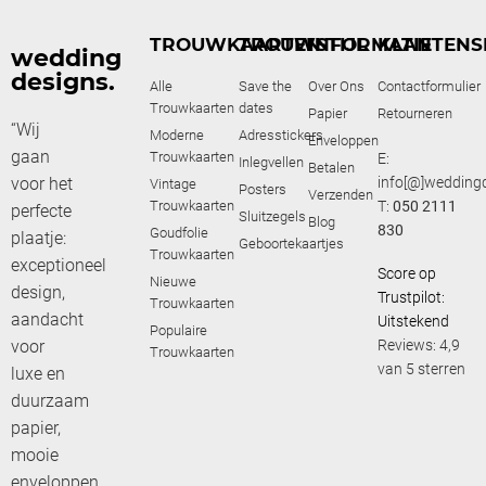
TROUWKAARTEN
TROUWSTIJL
INFORMATIE
KLANTENS
wedding
designs.
Alle
Save the
Over Ons
Contactformulier
Trouwkaarten
dates
Papier
Retourneren
“Wij
Moderne
Adresstickers
Enveloppen
gaan
Trouwkaarten
E:
Inlegvellen
Betalen
voor het
info[@]weddingd
Vintage
Posters
Verzenden
Trouwkaarten
T:
050 2111
perfecte
Sluitzegels
Blog
830
Goudfolie
plaatje:
Geboortekaartjes
Trouwkaarten
exceptioneel
Score op
Nieuwe
design,
Trustpilot:
Trouwkaarten
aandacht
Uitstekend
Populaire
voor
Reviews: 4,9
Trouwkaarten
van 5 sterren
luxe en
duurzaam
papier,
mooie
enveloppen