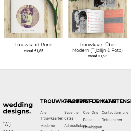
Trouwkaart Über
Trouwkaart Rond
Modern (Tijdlijn & Foto)
vanaf €1,85
vanaf €1,95
TROUWKAARTEN
TROUWSTIJL
INFORMATIE
KLANTENS
wedding
designs.
Alle
Save the
Over Ons
Contactformulier
Trouwkaarten
dates
Papier
Retourneren
“Wij
Moderne
Adresstickers
Enveloppen