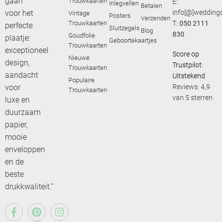
gaan
Trouwkaarten
E:
Inlegvellen
Betalen
voor het
info[@]weddingd
Vintage
Posters
Verzenden
Trouwkaarten
T:
050 2111
perfecte
Sluitzegels
Blog
830
Goudfolie
plaatje:
Geboortekaartjes
Trouwkaarten
exceptioneel
Score op
Nieuwe
design,
Trustpilot:
Trouwkaarten
aandacht
Uitstekend
Populaire
voor
Reviews: 4,9
Trouwkaarten
van 5 sterren
luxe en
duurzaam
papier,
mooie
enveloppen
en de
beste
drukkwaliteit.”