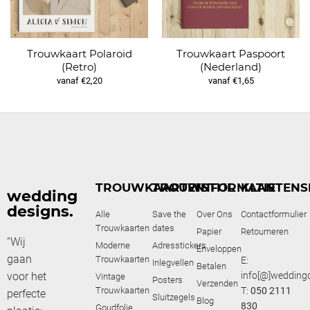
Trouwkaart Polaroid
Trouwkaart Paspoort
(Retro)
(Nederland)
vanaf €2,20
vanaf €1,65
TROUWKAARTEN
TROUWSTIJL
INFORMATIE
KLANTENS
wedding
designs.
Alle
Save the
Over Ons
Contactformulier
Trouwkaarten
dates
Papier
Retourneren
“Wij
Moderne
Adresstickers
Enveloppen
gaan
Trouwkaarten
E:
Inlegvellen
Betalen
voor het
info[@]weddingd
Vintage
Posters
Verzenden
Trouwkaarten
T:
050 2111
perfecte
Sluitzegels
Blog
830
Goudfolie