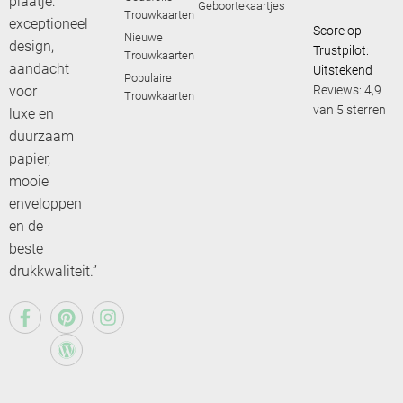
plaatje:
Geboortekaartjes
Trouwkaarten
exceptioneel
Score op
Nieuwe
design,
Trustpilot:
Trouwkaarten
aandacht
Uitstekend
Populaire
voor
Reviews: 4,9
Trouwkaarten
van 5 sterren
luxe en
duurzaam
papier,
mooie
enveloppen
en de
beste
drukkwaliteit.”