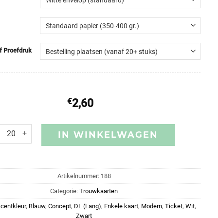
of Proefdruk
€
2,60
IN WINKELWAGEN
Artikelnummer:
188
Categorie:
Trouwkaarten
centkleur
,
Blauw
,
Concept
,
DL (Lang)
,
Enkele kaart
,
Modern
,
Ticket
,
Wit
,
Zwart