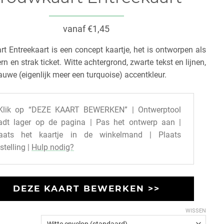
vanaf €1,45
t Entreekaart is een concept kaartje, het is ontworpen als
n en strak ticket. Witte achtergrond, zwarte tekst en lijnen,
auwe (eigenlijk meer een turquoise) accentkleur.
Klik op “DEZE KAART BEWERKEN” | Ontwerptool
adt lager op de pagina | Pas het ontwerp aan |
laats het kaartje in de winkelmand | Plaats
stelling |
Hulp nodig?
DEZE KAART BEWERKEN >>
WISSEN