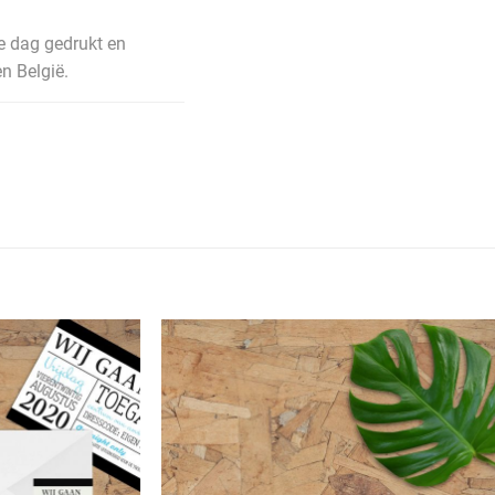
e dag gedrukt en
n België.