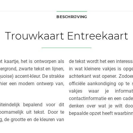
BESCHRIJVING
Trouwkaart Entreekaart
t kaartje, het is ontworpen als
de tekst wordt het een interes
tergrond, zwarte tekst en lijnen,
in wat kleinere vakjes is opge
uoise) accent-kleur. De strakke
achterkant wat opener. Zodoen
n hier een modern ontwerp van,
officiële aankondiging op te 
vakjes waar je informat
contactinformatie en een cadea
eindelijk bepalend voor dit
denken over wat je wilt do
ornamelijk uit tekst. Door te
bepaalde opzet heeft waarbinn
g, de grootte en de kleuren van