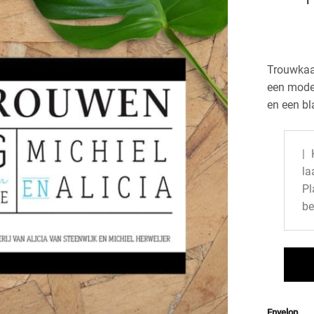
Trouwkaar
een moder
en een bl
| 
la
P
be
Envelop