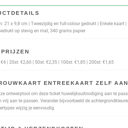
UCTDETAILS
: 21 x 9,8 cm | Tweezijdig en full-colour gedrukt | Enkele kaart 
Gedrukt op stevig en mat, 340 grams papier
PRIJZEN
€4 | 20st: €2,60 | 50st: €2,35 | 100st: €1,85 | 200st: €1,65
TROUWKAART ENTREEKAART ZELF AA
ze ontwerptool om deze ticket huwelijksuitnodiging aan te pass
jn vrij aan te passen. Verander bijvoorbeeld de achtergrondkleuren
tertypes wijzig je eenvoudig.