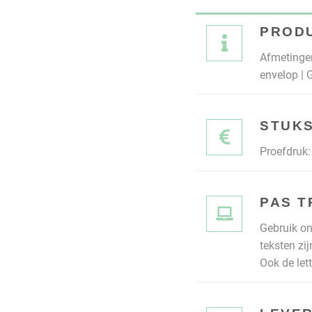
PROD
Afmetingen
envelop | 
STUKS
Proefdruk: 
PAS 
Gebruik on
teksten zi
Ook de let