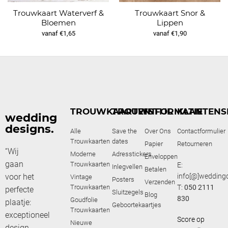
Trouwkaart Waterverf &
Trouwkaart Snor &
Bloemen
Lippen
vanaf €1,65
vanaf €1,90
TROUWKAARTEN
TROUWSTIJL
INFORMATIE
KLANTENS
wedding
designs.
Alle
Save the
Over Ons
Contactformulier
Trouwkaarten
dates
Papier
Retourneren
“Wij
Moderne
Adresstickers
Enveloppen
gaan
Trouwkaarten
E:
Inlegvellen
Betalen
voor het
info[@]weddingd
Vintage
Posters
Verzenden
Trouwkaarten
T:
050 2111
perfecte
Sluitzegels
Blog
830
Goudfolie
plaatje:
Geboortekaartjes
Trouwkaarten
exceptioneel
Score op
Nieuwe
design,