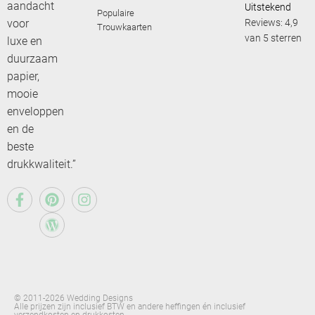
aandacht
Uitstekend
Populaire
voor
Reviews: 4,9
Trouwkaarten
van 5 sterren
luxe en
duurzaam
papier,
mooie
enveloppen
en de
beste
drukkwaliteit.”
© 2011-2026 Wedding Designs
Alle prijzen zijn inclusief BTW en andere heffingen én inclusief