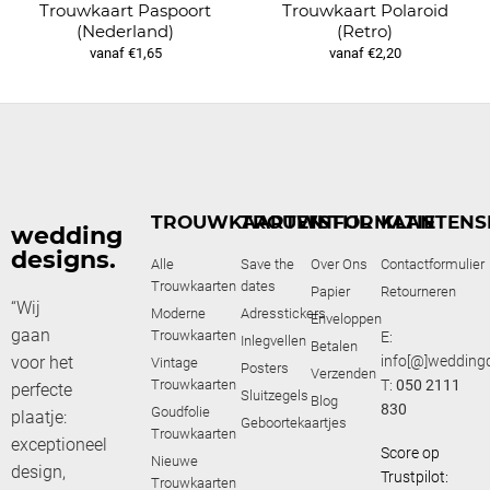
Trouwkaart Paspoort
Trouwkaart Polaroid
(Nederland)
(Retro)
vanaf €1,65
vanaf €2,20
TROUWKAARTEN
TROUWSTIJL
INFORMATIE
KLANTENS
wedding
designs.
Alle
Save the
Over Ons
Contactformulier
Trouwkaarten
dates
Papier
Retourneren
“Wij
Moderne
Adresstickers
Enveloppen
gaan
Trouwkaarten
E:
Inlegvellen
Betalen
voor het
info[@]weddingd
Vintage
Posters
Verzenden
Trouwkaarten
T:
050 2111
perfecte
Sluitzegels
Blog
830
Goudfolie
plaatje:
Geboortekaartjes
Trouwkaarten
exceptioneel
Score op
Nieuwe
design,
Trustpilot:
Trouwkaarten