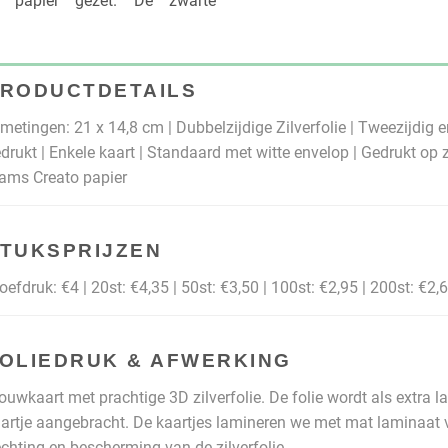
t papier gezet. De zwarte
RODUCTDETAILS
metingen: 21 x 14,8 cm | Dubbelzijdige Zilverfolie | Tweezijdig e
drukt | Enkele kaart | Standaard met witte envelop | Gedrukt op z
ams Creato papier
TUKSPRIJZEN
oefdruk: €4 | 20st: €4,35 | 50st: €3,50 | 100st: €2,95 | 200st: €2,
OLIEDRUK & AFWERKING
ouwkaart met prachtige 3D zilverfolie. De folie wordt als extra la
artje aangebracht. De kaartjes lamineren we met mat laminaat 
chting en bescherming van de zilverfolie.