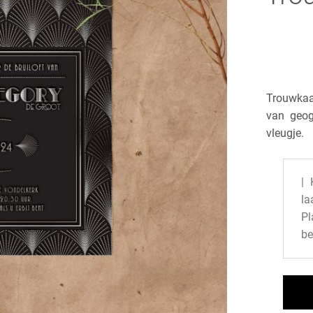
Trouwkaar
van geog
vleugje.
| 
la
P
be