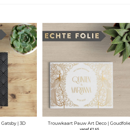
Gatsby | 3D
Trouwkaart Pauw Art Deco | Goudfoli
vanaf €2,65