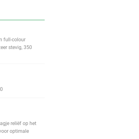
n full-colour
eer stevig, 350
60
agje reliëf op het
voor optimale