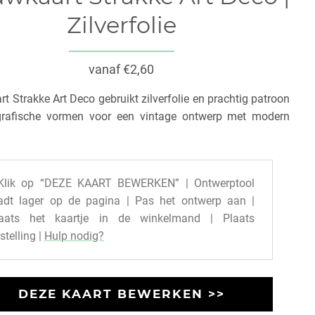
Zilverfolie
vanaf €2,60
t Strakke Art Deco gebruikt zilverfolie en prachtig patroon
rafische vormen voor een vintage ontwerp met modern
Klik op “DEZE KAART BEWERKEN” | Ontwerptool
adt lager op de pagina | Pas het ontwerp aan |
laats het kaartje in de winkelmand | Plaats
stelling |
Hulp nodig?
DEZE KAART BEWERKEN >>