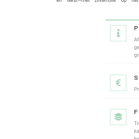
en tekst—met zilverfolie op he
P
Af
ge
gr
S
Pr
F
Tr
ka
he