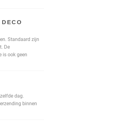
 DECO
en. Standaard zijn
t. De
e is ook geen
zelfde dag.
 verzending binnen