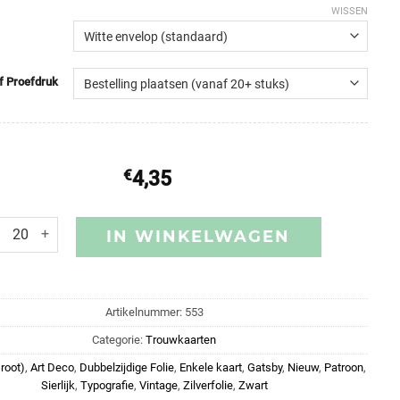
WISSEN
of Proefdruk
€
4,35
IN WINKELWAGEN
Artikelnummer:
553
Categorie:
Trouwkaarten
root)
,
Art Deco
,
Dubbelzijdige Folie
,
Enkele kaart
,
Gatsby
,
Nieuw
,
Patroon
,
Sierlijk
,
Typografie
,
Vintage
,
Zilverfolie
,
Zwart