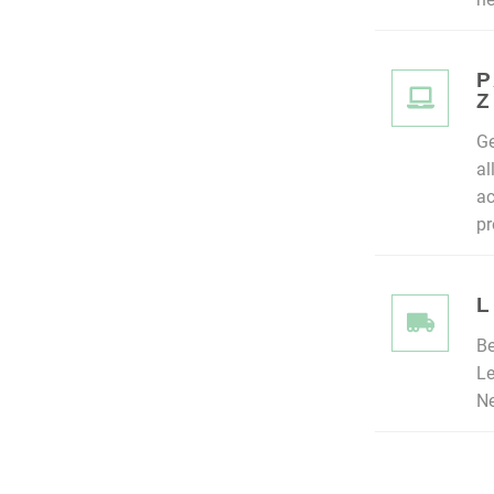
P
Z
Ge
al
ac
pr
L
Be
Le
Ne