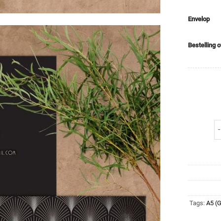
Envelop
Bestelling 
Tags:
A5 (G