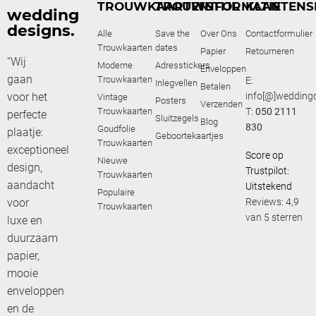
TROUWKAARTEN
TROUWSTIJL
INFORMATIE
KLANTENS
wedding
designs.
Alle
Save the
Over Ons
Contactformulier
Trouwkaarten
dates
Papier
Retourneren
“Wij
Moderne
Adresstickers
Enveloppen
gaan
Trouwkaarten
E:
Inlegvellen
Betalen
voor het
info[@]weddingd
Vintage
Posters
Verzenden
Trouwkaarten
T:
050 2111
perfecte
Sluitzegels
Blog
830
Goudfolie
plaatje:
Geboortekaartjes
Trouwkaarten
exceptioneel
Score op
Nieuwe
design,
Trustpilot:
Trouwkaarten
aandacht
Uitstekend
Populaire
voor
Reviews: 4,9
Trouwkaarten
van 5 sterren
luxe en
duurzaam
papier,
mooie
enveloppen
en de