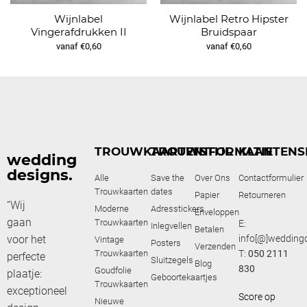
Wijnlabel
Wijnlabel Retro Hipster
Vingerafdrukken II
Bruidspaar
vanaf €0,60
vanaf €0,60
TROUWKAARTEN
TROUWSTIJL
INFORMATIE
KLANTENS
wedding
designs.
Alle
Save the
Over Ons
Contactformulier
Trouwkaarten
dates
Papier
Retourneren
“Wij
Moderne
Adresstickers
Enveloppen
gaan
Trouwkaarten
E:
Inlegvellen
Betalen
voor het
info[@]weddingd
Vintage
Posters
Verzenden
Trouwkaarten
T:
050 2111
perfecte
Sluitzegels
Blog
830
Goudfolie
plaatje:
Geboortekaartjes
Trouwkaarten
exceptioneel
Score op
Nieuwe