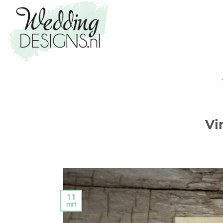
Vi
11
mrt