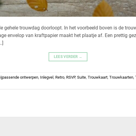
de gehele trouwdag doorloopt. In het voorbeeld boven is de trou
age envelop van kraftpapier maakt het plaatje af. Een prettig ge
…]
LEES VERDER
→
ijpassende ontwerpen
,
Inlegvel
,
Retro
,
RSVP
,
Suite
,
Trouwkaart
,
Trouwkaarten
,