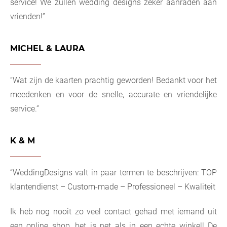
service! We zullen wedding designs zeker aanraden aan
vrienden!”
MICHEL & LAURA
“Wat zijn de kaarten prachtig geworden! Bedankt voor het
meedenken en voor de snelle, accurate en vriendelijke
service.”
K & M
“WeddingDesigns valt in paar termen te beschrijven: TOP
klantendienst – Custom-made – Professioneel – Kwaliteit
Ik heb nog nooit zo veel contact gehad met iemand uit
een online shop, het is net als in een echte winkel! De