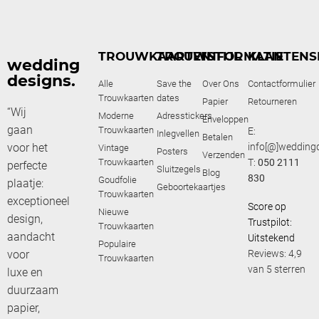
TROUWKAARTEN
TROUWSTIJL
INFORMATIE
KLANTENS
wedding
designs.
Alle
Save the
Over Ons
Contactformulier
Trouwkaarten
dates
Papier
Retourneren
“Wij
Moderne
Adresstickers
Enveloppen
gaan
Trouwkaarten
E:
Inlegvellen
Betalen
voor het
info[@]weddingd
Vintage
Posters
Verzenden
Trouwkaarten
T:
050 2111
perfecte
Sluitzegels
Blog
830
Goudfolie
plaatje:
Geboortekaartjes
Trouwkaarten
exceptioneel
Score op
Nieuwe
design,
Trustpilot:
Trouwkaarten
aandacht
Uitstekend
Populaire
voor
Reviews: 4,9
Trouwkaarten
van 5 sterren
luxe en
duurzaam
papier,