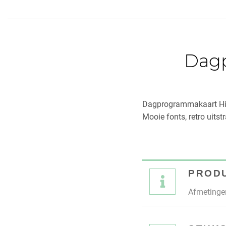
Dagp
Dagprogrammakaart Hip
Mooie fonts, retro uitst
PROD
Afmetingen