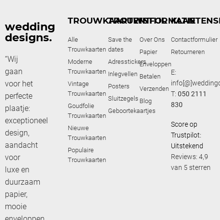
TROUWKAARTEN
TROUWSTIJL
INFORMATIE
KLANTENS
wedding
designs.
Alle
Save the
Over Ons
Contactformulier
Trouwkaarten
dates
Papier
Retourneren
“Wij
Moderne
Adresstickers
Enveloppen
gaan
Trouwkaarten
E:
Inlegvellen
Betalen
voor het
info[@]weddingd
Vintage
Posters
Verzenden
Trouwkaarten
T:
050 2111
perfecte
Sluitzegels
Blog
830
Goudfolie
plaatje:
Geboortekaartjes
Trouwkaarten
exceptioneel
Score op
Nieuwe
design,
Trustpilot:
Trouwkaarten
aandacht
Uitstekend
Populaire
voor
Reviews: 4,9
Trouwkaarten
van 5 sterren
luxe en
duurzaam
papier,
mooie
enveloppen