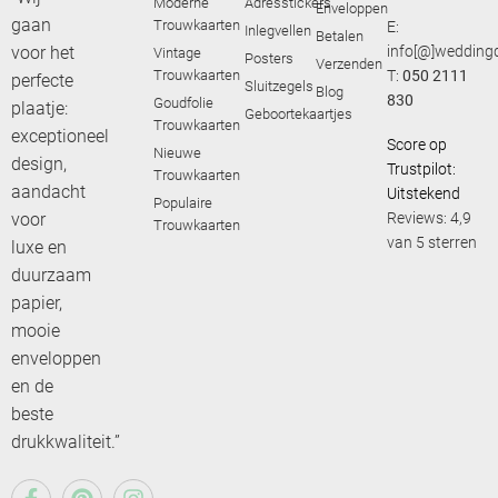
Moderne
Adresstickers
Enveloppen
gaan
Trouwkaarten
E:
Inlegvellen
Betalen
voor het
info[@]weddingd
Vintage
Posters
Verzenden
Trouwkaarten
T:
050 2111
perfecte
Sluitzegels
Blog
830
Goudfolie
plaatje:
Geboortekaartjes
Trouwkaarten
exceptioneel
Score op
Nieuwe
design,
Trustpilot:
Trouwkaarten
aandacht
Uitstekend
Populaire
voor
Reviews: 4,9
Trouwkaarten
van 5 sterren
luxe en
duurzaam
papier,
mooie
enveloppen
en de
beste
drukkwaliteit.”