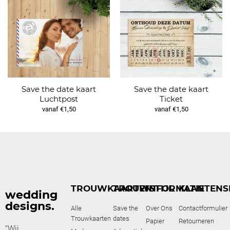
Save the date kaart
Save the date kaart
Luchtpost
Ticket
vanaf €1,50
vanaf €1,50
TROUWKAARTEN
TROUWSTIJL
INFORMATIE
KLANTENS
wedding
designs.
Alle
Save the
Over Ons
Contactformulier
Trouwkaarten
dates
Papier
Retourneren
“Wij