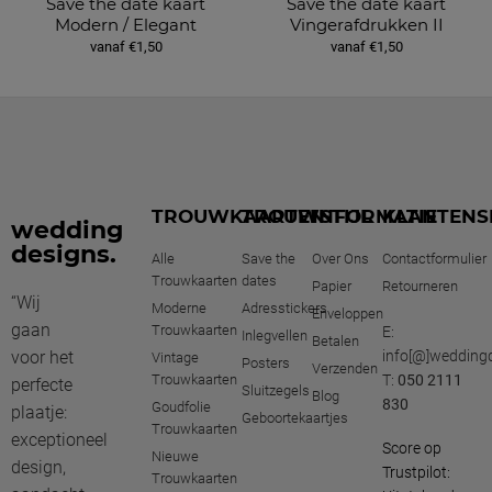
Save the date kaart
Save the date kaart
Modern / Elegant
Vingerafdrukken II
vanaf €1,50
vanaf €1,50
TROUWKAARTEN
TROUWSTIJL
INFORMATIE
KLANTENS
wedding
designs.
Alle
Save the
Over Ons
Contactformulier
Trouwkaarten
dates
Papier
Retourneren
“Wij
Moderne
Adresstickers
Enveloppen
gaan
Trouwkaarten
E:
Inlegvellen
Betalen
voor het
info[@]weddingd
Vintage
Posters
Verzenden
Trouwkaarten
T:
050 2111
perfecte
Sluitzegels
Blog
830
Goudfolie
plaatje:
Geboortekaartjes
Trouwkaarten
exceptioneel
Score op
Nieuwe
design,
Trustpilot:
Trouwkaarten