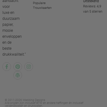
aandacht
Uitstekend
Populaire
voor
Reviews: 4,9
Trouwkaarten
van 5 sterren
luxe en
duurzaam
papier,
mooie
enveloppen
en de
beste
drukkwaliteit.”
© 2011-2026 Wedding Designs
Alle prijzen zijn inclusief BTW en andere heffingen én inclusief
verzendkosten en drukkosten.