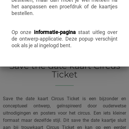
bestellen, maar dan moet je wel meteen na
het aanpassen een proefdruk of de kaartjes
bestellen.
Op onze
informatie-pagina
staat uitleg over
de ontwerp-applicatie. Deze popup verschijnt
ook als je al ingelogd bent.
BESCHRIJVING
Save the date kaart Circus
Ticket
Save the date kaart Circus Ticket is een bijzonder en
conceptueel ontwerp, geïnspireerd door ouderwetse
uitnodigingen en posters voor het circus. Een iets kleiner
formaat maar dezelfde stijl. Dit save the date kaartje sluit
aan bij trouwkaart Circus Ticket en kan op een eerder