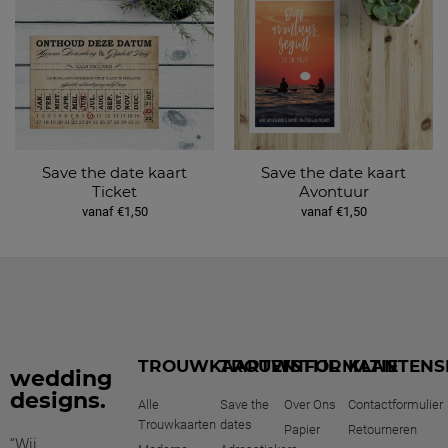
Save the date kaart
Save the date kaart
Ticket
Avontuur
vanaf €1,50
vanaf €1,50
TROUWKAARTEN
TROUWSTIJL
INFORMATIE
KLANTENS
wedding
designs.
Alle
Save the
Over Ons
Contactformulier
Trouwkaarten
dates
Papier
Retourneren
“Wij