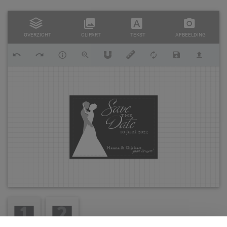
OVERZICHT
CLIPART
TEKST
AFBEELDING