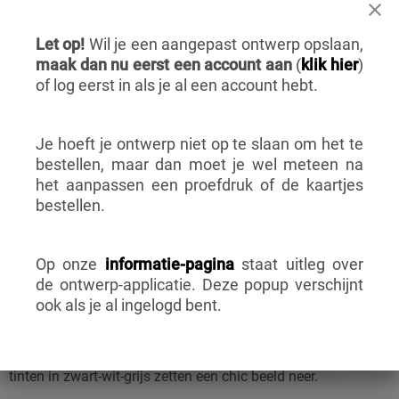
Let op!
Wil je een aangepast ontwerp opslaan,
maak dan nu eerst een account aan
(
klik hier
)
of log eerst in als je al een account hebt.
BESCHRIJVING
Je hoeft je ontwerp niet op te slaan om het te
bestellen, maar dan moet je wel meteen na
Save the date Kaart Deze
het aanpassen een proefdruk of de kaartjes
Dans
bestellen.
Op onze
informatie-pagina
staat uitleg over
de ontwerp-applicatie. Deze popup verschijnt
Save the date kaart Deze Dans is een minimalistisch en
ook als je al ingelogd bent.
modern ontwerp, met in het middelpunt een silhouet van een
dansend bruidspaar. De bruids in het wit, de bruidegom in
lichtgrijs, en de achtergrond is donkergrijs. De contrasterende
tinten in zwart-wit-grijs zetten een chic beeld neer.