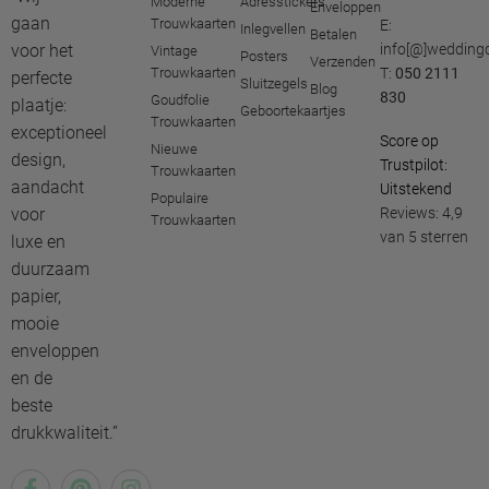
Moderne
Adresstickers
Enveloppen
gaan
Trouwkaarten
E:
Inlegvellen
Betalen
voor het
info[@]weddingd
Vintage
Posters
Verzenden
Trouwkaarten
T:
050 2111
perfecte
Sluitzegels
Blog
830
Goudfolie
plaatje:
Geboortekaartjes
Trouwkaarten
exceptioneel
Score op
Nieuwe
design,
Trustpilot:
Trouwkaarten
aandacht
Uitstekend
Populaire
voor
Reviews: 4,9
Trouwkaarten
van 5 sterren
luxe en
duurzaam
papier,
mooie
enveloppen
en de
beste
drukkwaliteit.”