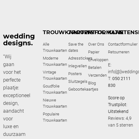
TROUWKAARTEN
TROUWSTIJL
INFORMATIE
KLANTENS
wedding
designs.
Alle
Save the
Over Ons
Contactformulier
Trouwkaarten
dates
Papier
Retourneren
“Wij
Moderne
Adresstickers
Enveloppen
gaan
Trouwkaarten
E:
Inlegvellen
Betalen
voor het
info[@]weddingd
Vintage
Posters
Verzenden
Trouwkaarten
T:
050 2111
perfecte
Sluitzegels
Blog
830
Goudfolie
plaatje:
Geboortekaartjes
Trouwkaarten
exceptioneel
Score op
Nieuwe
design,
Trustpilot:
Trouwkaarten
aandacht
Uitstekend
Populaire
voor
Reviews: 4,9
Trouwkaarten
van 5 sterren
luxe en
duurzaam