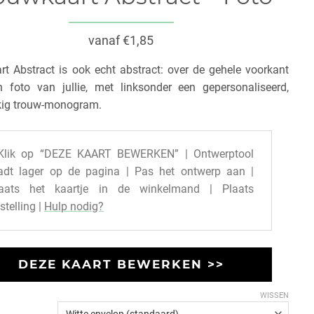
vanaf €1,85
t Abstract is ook echt abstract: over de gehele voorkant
 foto van jullie, met linksonder een gepersonaliseerd,
kig trouw-monogram.
Klik op “DEZE KAART BEWERKEN” | Ontwerptool
adt lager op de pagina | Pas het ontwerp aan |
laats het kaartje in de winkelmand | Plaats
stelling |
Hulp nodig?
DEZE KAART BEWERKEN >>
WISSEN