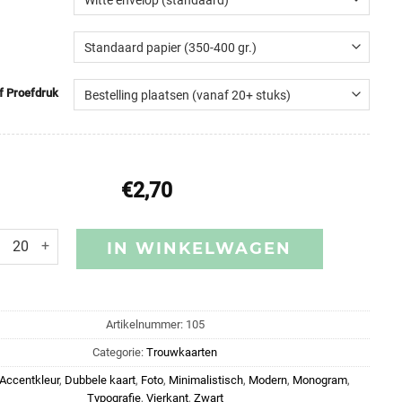
of Proefdruk
€
2,70
IN WINKELWAGEN
Artikelnummer:
105
Categorie:
Trouwkaarten
 Accentkleur
,
Dubbele kaart
,
Foto
,
Minimalistisch
,
Modern
,
Monogram
,
Typografie
,
Vierkant
,
Zwart