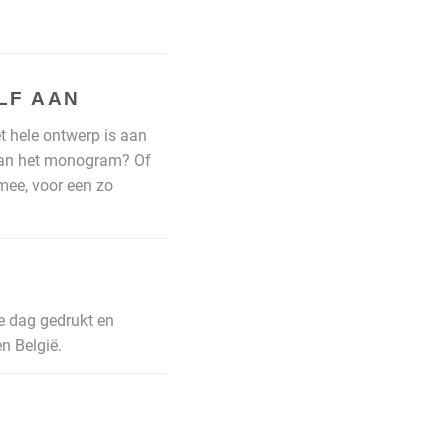
LF AAN
t hele ontwerp is aan
n van het monogram? Of
 mee, voor een zo
e dag gedrukt en
n België.