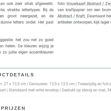
dan ook zeer strak afgewerkt.
foto:
trouwkaart Abstract / Zw
te, strakke lettertypes. Bij de
van kraftpapier om een bruin
n groot neergezet, en de
Abstract / Kraft
. Daarnaast he
dunne letters onder. Het past
artikelen ontworpen, kijk lager
gestie: het zou net zo goed
n heten. De kleuren wijzig je
k zo jullie eigen accentkleuren
UCTDETAILS
: 27 x 13,5 cm | Gevouwen: 13,5 x 13,5 cm | Tweezijdig en full-c
art | Standaard met witte envelop | Gedrukt op stevig en mat, 
PRIJZEN