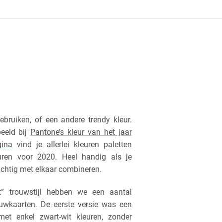
gebruiken, of een andere trendy kleur.
beeld bij
Pantone’s kleur van het jaar
gina
vind je allerlei kleuren paletten
uren voor 2020. Heel handig als je
achtig met elkaar combineren.
t” trouwstijl hebben we een aantal
ouwkaarten. De eerste versie was een
met enkel zwart-wit kleuren, zonder