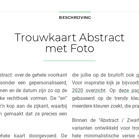
BESCHRIJVING
Trouwkaart Abstract
met Foto
stract: over de gehele voorkant
die jullie op de bruiloft ook 
sonder een gepersonaliseerd,
Voor inspiratie kijk je bijvoor
en en de datum zijn zo op de
2020 overzicht
. Op
deze pa
kke rechthoek vormen. De “en”
gebaseerd op de trendy kle
z’n kop aan de zijkant, waarbij
meerdere kleuren zoekt, die pr
n gemaakt dat ze precies een
Binnen de “Abstract / Zwar
varianten ontwikkeld voor tr
hele kaart doorgevoerd. De
hele minimalistische versie 