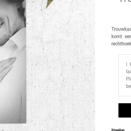
Trouwkaar
komt een
rechthoe
| 
la
P
be
Envelop