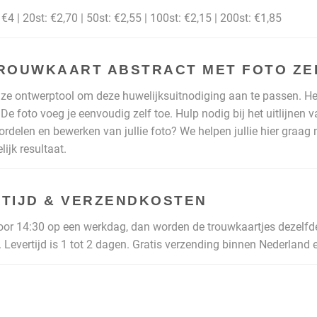
€4 | 20st: €2,70 | 50st: €2,55 | 100st: €2,15 | 200st: €1,85
ROUWKAART ABSTRACT MET FOTO ZE
ze ontwerptool om deze huwelijksuitnodiging aan te passen. He
 De foto voeg je eenvoudig zelf toe. Hulp nodig bij het uitlijne
oordelen en bewerken van jullie foto? We helpen jullie hier graag
ijk resultaat.
TIJD & VERZENDKOSTEN
voor 14:30 op een werkdag, dan worden de trouwkaartjes dezelfd
 Levertijd is 1 tot 2 dagen. Gratis verzending binnen Nederland e