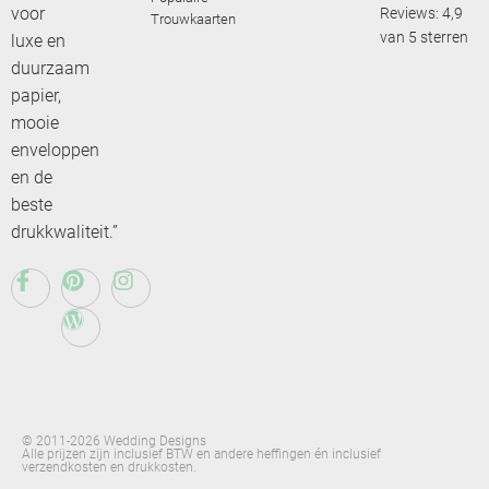
voor
Reviews: 4,9
Trouwkaarten
van 5 sterren
luxe en
duurzaam
papier,
mooie
enveloppen
en de
beste
drukkwaliteit.”
© 2011-2026 Wedding Designs
Alle prijzen zijn inclusief BTW en andere heffingen én inclusief
verzendkosten en drukkosten.