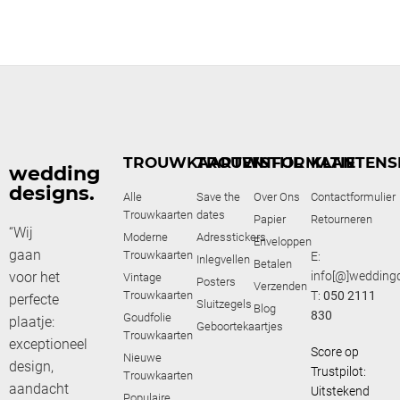
TROUWKAARTEN
TROUWSTIJL
INFORMATIE
KLANTENS
wedding
designs.
Alle
Save the
Over Ons
Contactformulier
Trouwkaarten
dates
Papier
Retourneren
“Wij
Moderne
Adresstickers
Enveloppen
gaan
Trouwkaarten
E:
Inlegvellen
Betalen
voor het
info[@]weddingd
Vintage
Posters
Verzenden
Trouwkaarten
T:
050 2111
perfecte
Sluitzegels
Blog
830
Goudfolie
plaatje:
Geboortekaartjes
Trouwkaarten
exceptioneel
Score op
Nieuwe
design,
Trustpilot:
Trouwkaarten
aandacht
Uitstekend
Populaire