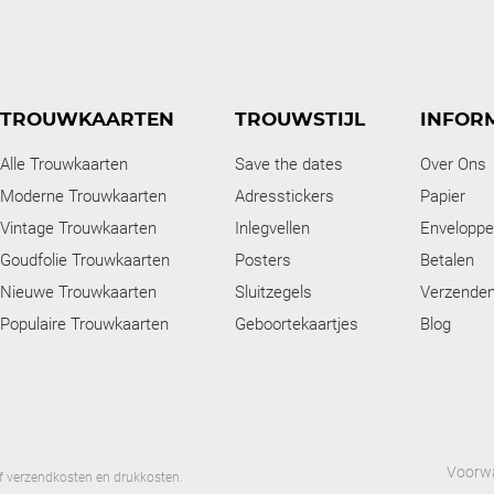
TROUWKAARTEN
TROUWSTIJL
INFOR
Alle Trouwkaarten
Save the dates
Over Ons
Moderne Trouwkaarten
Adresstickers
Papier
Vintage Trouwkaarten
Inlegvellen
Envelopp
Goudfolie Trouwkaarten
Posters
Betalen
Nieuwe Trouwkaarten
Sluitzegels
Verzende
Populaire Trouwkaarten
Geboortekaartjes
Blog
Voorw
ief verzendkosten en drukkosten.