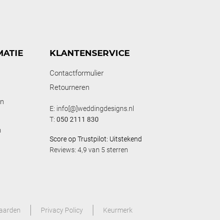
MATIE
KLANTENSERVICE
Contactformulier
Retourneren
en
E: info[@]weddingdesigns.nl
T:
050 2111 830
n
Score op Trustpilot: Uitstekend
Reviews: 4,9 van 5 sterren
aarden
Privacy Policy
Keurmerk