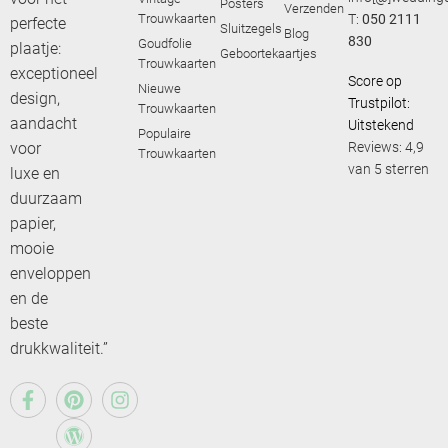
Posters
Verzenden
Trouwkaarten
T:
050 2111
perfecte
Sluitzegels
Blog
830
Goudfolie
plaatje:
Geboortekaartjes
Trouwkaarten
exceptioneel
Score op
Nieuwe
design,
Trustpilot:
Trouwkaarten
aandacht
Uitstekend
Populaire
voor
Reviews: 4,9
Trouwkaarten
van 5 sterren
luxe en
duurzaam
papier,
mooie
enveloppen
en de
beste
drukkwaliteit.”