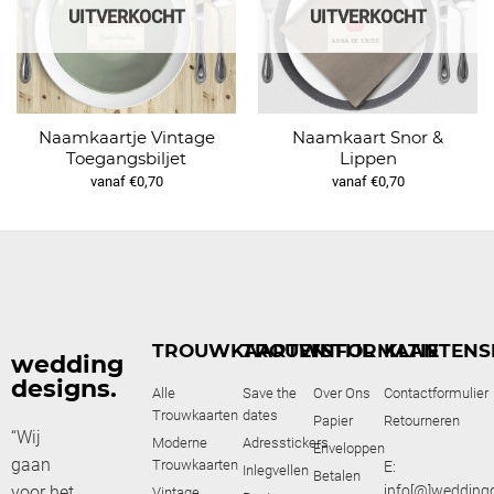
UITVERKOCHT
UITVERKOCHT
Naamkaartje Vintage
Naamkaart Snor &
Toegangsbiljet
Lippen
vanaf €0,70
vanaf €0,70
TROUWKAARTEN
TROUWSTIJL
INFORMATIE
KLANTENS
wedding
designs.
Alle
Save the
Over Ons
Contactformulier
Trouwkaarten
dates
Papier
Retourneren
“Wij
Moderne
Adresstickers
Enveloppen
gaan
Trouwkaarten
E:
Inlegvellen
Betalen
voor het
info[@]weddingd
Vintage