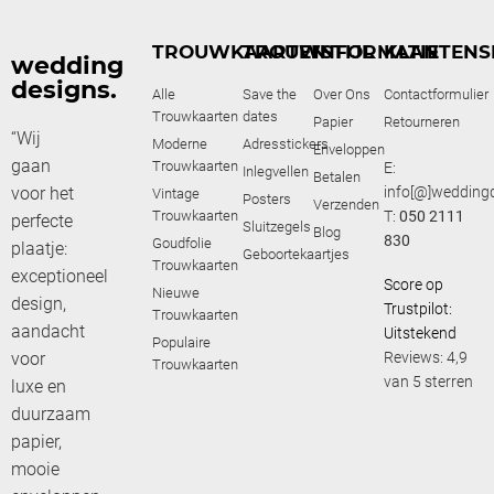
TROUWKAARTEN
TROUWSTIJL
INFORMATIE
KLANTENS
wedding
designs.
Alle
Save the
Over Ons
Contactformulier
Trouwkaarten
dates
Papier
Retourneren
“Wij
Moderne
Adresstickers
Enveloppen
gaan
Trouwkaarten
E:
Inlegvellen
Betalen
voor het
info[@]weddingd
Vintage
Posters
Verzenden
Trouwkaarten
T:
050 2111
perfecte
Sluitzegels
Blog
830
Goudfolie
plaatje:
Geboortekaartjes
Trouwkaarten
exceptioneel
Score op
Nieuwe
design,
Trustpilot:
Trouwkaarten
aandacht
Uitstekend
Populaire
voor
Reviews: 4,9
Trouwkaarten
van 5 sterren
luxe en
duurzaam
papier,
mooie