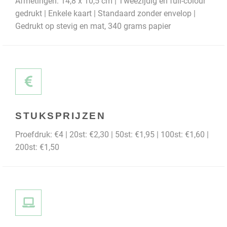
Afmetingen: 14,8 x 10,5 cm | Tweezijdig en full-colour
gedrukt | Enkele kaart | Standaard zonder envelop |
Gedrukt op stevig en mat, 340 grams papier
STUKSPRIJZEN
Proefdruk: €4 | 20st: €2,30 | 50st: €1,95 | 100st: €1,60 |
200st: €1,50