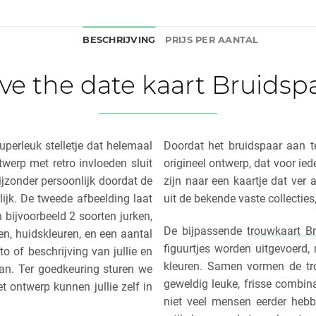
BESCHRIJVING
PRIJS PER AANTAL
ve the date kaart Bruidsp
uperleuk stelletje dat helemaal
Doordat het bruidspaar aan te
twerp met retro invloeden sluit
origineel ontwerp, dat voor ied
ijzonder persoonlijk doordat de
zijn naar een kaartje dat ver
lijk. De tweede afbeelding laat
uit de bekende vaste collecties, 
 bijvoorbeeld 2 soorten jurken,
De bijpassende
trouwkaart B
en, huidskleuren, en een aantal
figuurtjes worden uitgevoerd,
o of beschrijving van jullie en
kleuren. Samen vormen de tr
aan. Ter goedkeuring sturen we
geweldig leuke, frisse combin
t ontwerp kunnen jullie zelf in
niet veel mensen eerder hebb