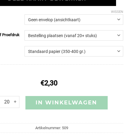
WISSEN
of Proefdruk
€
2,30
IN WINKELWAGEN
Artikelnummer:
509