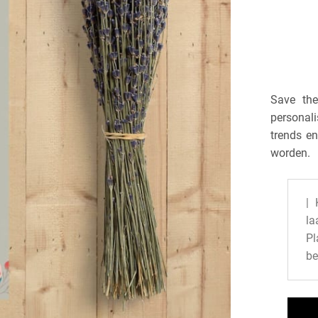
Save the
personali
trends en
worden.
| 
la
P
be