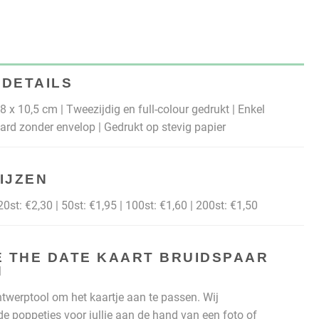
DETAILS
 x 10,5 cm | Tweezijdig en full-colour gedrukt | Enkel
aard zonder envelop | Gedrukt op stevig papier
IJZEN
20st: €2,30 | 50st: €1,95 | 100st: €1,60 | 200st: €1,50
E THE DATE KAART BRUIDSPAAR
N
twerptool om het kaartje aan te passen. Wij
de poppetjes voor jullie aan de hand van een foto of