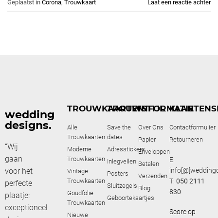
Geplaatst in
Corona
,
Trouwkaart
Laat een reactie achter
TROUWKAARTEN
TROUWSTIJL
INFORMATIE
KLANTENS
wedding
designs.
Alle
Save the
Over Ons
Contactformulier
Trouwkaarten
dates
Papier
Retourneren
“Wij
Moderne
Adresstickers
Enveloppen
gaan
Trouwkaarten
E:
Inlegvellen
Betalen
voor het
info[@]weddingd
Vintage
Posters
Verzenden
Trouwkaarten
T:
050 2111
perfecte
Sluitzegels
Blog
830
Goudfolie
plaatje:
Geboortekaartjes
Trouwkaarten
exceptioneel
Score op
Nieuwe