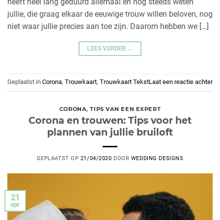
heeft heel lang geduurd allemaal en nog steeds weten
jullie, die graag elkaar de eeuwige trouw willen beloven, nog
niet waar jullie precies aan toe zijn. Daarom hebben we […]
LEES VERDER
→
Geplaatst in
Corona
,
Trouwkaart
,
Trouwkaart Tekst
Laat een reactie achter
CORONA
,
TIPS VAN EEN EXPERT
Corona en trouwen: Tips voor het
plannen van jullie bruiloft
GEPLAATST OP
21/04/2020
DOOR
WEDDING DESIGNS
21
apr