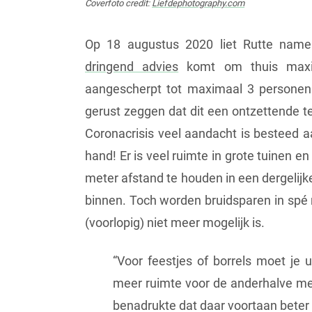
Coverfoto credit:
Liefdephotography.com
Op 18 augustus 2020 liet Rutte name
dringend advies
komt om thuis maxim
aangescherpt tot maximaal 3 personen!)
gerust zeggen dat dit een ontzettende tel
Coronacrisis veel aandacht is besteed aa
hand! Er is veel ruimte in grote tuinen e
meter afstand te houden in een dergelijk
binnen. Toch worden bruidsparen in spé n
(voorlopig) niet meer mogelijk is.
“Voor feestjes of borrels moet je u
meer ruimte voor de anderhalve me
benadrukte dat daar voortaan beter