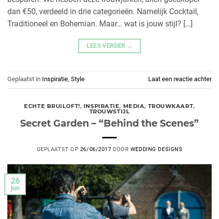
dan €50, verdeeld in drie categorieën. Namelijk Cocktail,
Traditioneel en Bohemian. Maar… wat is jouw stijl? […]
LEES VERDER
→
Geplaatst in
Inspiratie
,
Style
Laat een reactie achter
ECHTE BRUILOFT!
,
INSPIRATIE
,
MEDIA
,
TROUWKAART
,
TROUWSTIJL
Secret Garden – “Behind the Scenes”
GEPLAATST OP
26/06/2017
DOOR
WEDDING DESIGNS
26
jun