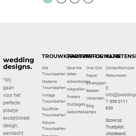
TROUWKAARTEN
TROUWSTIJL
INFORMATIE
KLANTENS
wedding
designs.
Alle
Save the
Over Ons
Contactformulier
Trouwkaarten
dates
Papier
Retourneren
“Wij
Moderne
Adresstickers
Enveloppen
gaan
Trouwkaarten
E:
Inlegvellen
Betalen
voor het
info[@]weddingd
Vintage
Posters
Verzenden
Trouwkaarten
T:
050 2111
perfecte
Sluitzegels
Blog
830
Goudfolie
plaatje:
Geboortekaartjes
Trouwkaarten
exceptioneel
Score op
Nieuwe
design,
Trustpilot:
Trouwkaarten
aandacht
Uitstekend