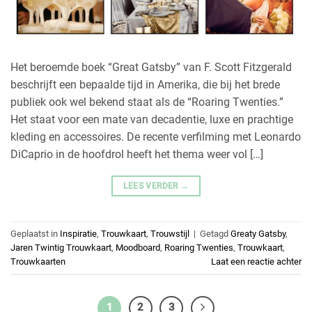
Het beroemde boek “Great Gatsby” van F. Scott Fitzgerald
beschrijft een bepaalde tijd in Amerika, die bij het brede
publiek ook wel bekend staat als de “Roaring Twenties.”
Het staat voor een mate van decadentie, luxe en prachtige
kleding en accessoires. De recente verfilming met Leonardo
DiCaprio in de hoofdrol heeft het thema weer vol […]
LEES VERDER
→
Geplaatst in
Inspiratie
,
Trouwkaart
,
Trouwstijl
|
Getagd
Greaty Gatsby
,
Jaren Twintig Trouwkaart
,
Moodboard
,
Roaring Twenties
,
Trouwkaart
,
Trouwkaarten
Laat een reactie achter
1
2
3