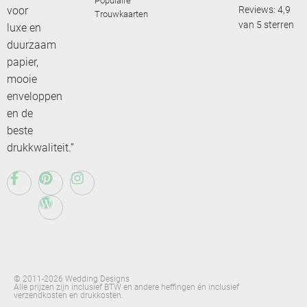
Populaire
voor
Reviews: 4,9
Trouwkaarten
van 5 sterren
luxe en
duurzaam
papier,
mooie
enveloppen
en de
beste
drukkwaliteit.”
© 2011-2026 Wedding Designs
Alle prijzen zijn inclusief BTW en andere heffingen én inclusief
verzendkosten en drukkosten.