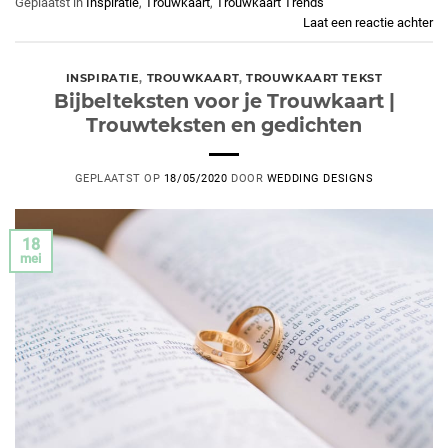
Geplaatst in
Inspiratie
,
Trouwkaart
,
Trouwkaart Trends
Laat een reactie achter
INSPIRATIE
,
TROUWKAART
,
TROUWKAART TEKST
Bijbelteksten voor je Trouwkaart |
Trouwteksten en gedichten
GEPLAATST OP
18/05/2020
DOOR
WEDDING DESIGNS
18
mei